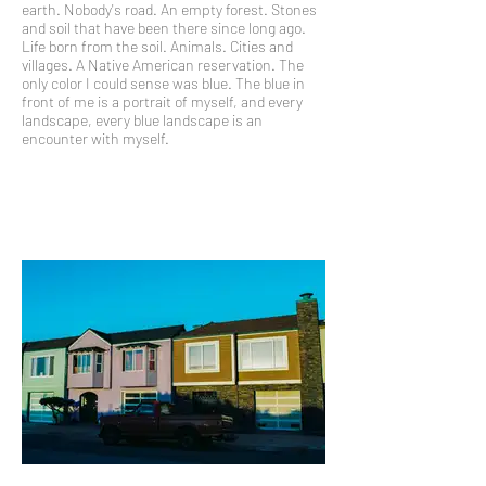
earth. Nobody's road. An empty forest. Stones
and soil that have been there since long ago.
Life born from the soil. Animals. Cities and
villages. A Native American reservation. The
only color I could sense was blue. The blue in
front of me is a portrait of myself, and every
landscape, every blue landscape is an
encounter with myself.