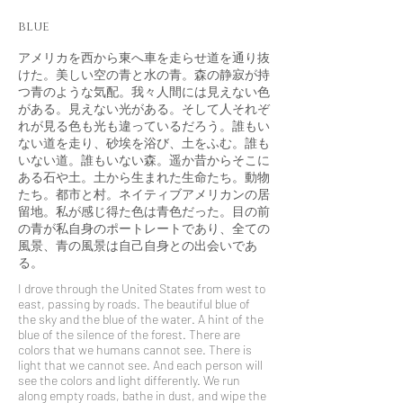
blue
アメリカを西から東へ車を走らせ道を通り抜
けた。美しい空の青と水の青。森の静寂が持
つ青のような気配。我々人間には見えない色
がある。見えない光がある。そして人それぞ
れが見る色も光も違っているだろう。誰もい
ない道を走り、砂埃を浴び、土をふむ。誰も
いない道。誰もいない森。遥か昔からそこに
ある石や土。土から生まれた生命たち。動物
たち。都市と村。ネイティブアメリカンの居
留地。私が感じ得た色は青色だった。目の前
の青が私自身のポートレートであり、全ての
風景、青の風景は自己自身との出会いであ
る。
I drove through the United States from west to
east, passing by roads. The beautiful blue of
the sky and the blue of the water. A hint of the
blue of the silence of the forest. There are
colors that we humans cannot see. There is
light that we cannot see. And each person will
see the colors and light differently. We run
along empty roads, bathe in dust, and wipe the